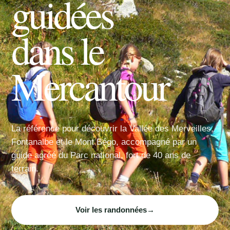
guidées
dans le
Mercantour
La référence pour découvrir la Vallée des Merveilles,
Fontanalbe et le Mont Bégo, accompagné par un
guide agréé du Parc national, fort de 40 ans de
terrain.
Voir les randonnées
→