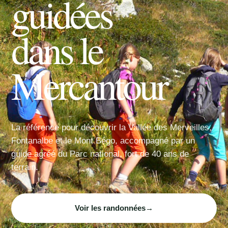
guidées
dans le
Mercantour
La référence pour découvrir la Vallée des Merveilles,
Fontanalbe et le Mont Bégo, accompagné par un
guide agréé du Parc national, fort de 40 ans de
terrain.
Voir les randonnées
→