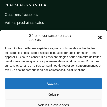
PRÉPARER SA SORTIE
Questions fréquentes
Voir les prochaines dates
Gérer le consentement aux
Appeler un guide
cookies
Pour offrir les meilleures expériences, nous utilisons des technologies
telles que les cookies pour stocker et/ou accéder aux informations des
appareils. Le fait de consentir à ces technologies nous permettra de traiter
des données telles que le comportement de navigation ou les ID uniques
© Guides des Merveilles
sur ce site. Le fait de ne pas consentir ou de retirer son consentement peut
avoir un effet négatif sur certaines caractéristiques et fonctions.
Mercantour · Vallée des Merveilles
Accepter
©2021
Guide Vallée des Merveilles
Politique de confidentialité
Refuser
Mentions légales
CGV
Voir les préférences