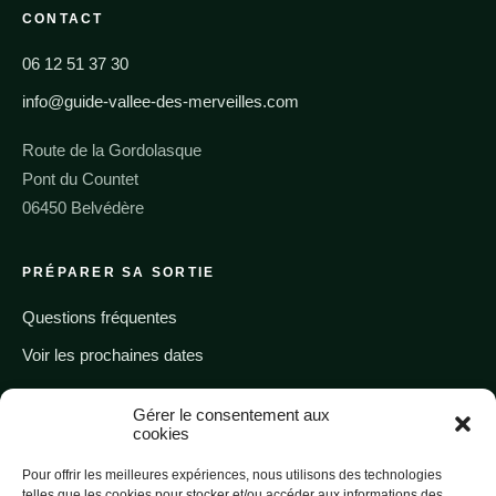
CONTACT
06 12 51 37 30
info@guide-vallee-des-merveilles.com
Route de la Gordolasque
Pont du Countet
06450 Belvédère
PRÉPARER SA SORTIE
Questions fréquentes
Voir les prochaines dates
Gérer le consentement aux
Appeler un guide
cookies
Pour offrir les meilleures expériences, nous utilisons des technologies
telles que les cookies pour stocker et/ou accéder aux informations des