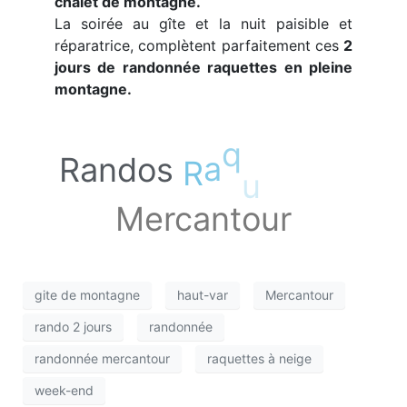
chalet de montagne.
La soirée au gîte et la nuit paisible et
réparatrice, complètent parfaitement ces
2
jours de randonnée raquettes en pleine
montagne.
t
t
q
u
Randos
R
a
e
e
s
Mercantour
gite de montagne
haut-var
Mercantour
rando 2 jours
randonnée
randonnée mercantour
raquettes à neige
week-end