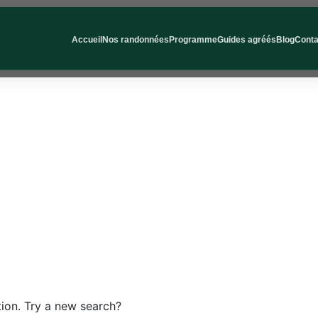
Accueil
Nos randonnées
Programme
Guides agréés
Blog
Conta
s, no re
!
ation. Try a new search?