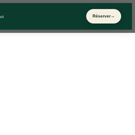
Réserver
→
ct
sult